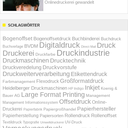
Onlinedruckerei gewandelt
SCHLAGWÖRTER
Bogenoffset
Bogenoffsetdruck
Buchbinderei
Buchdruck
Digitaldruck
Druck
BVDM
Buchverlage
Direct Mail
Druckindustrie
Druckerei
Druckfarbe
Druckmaschinen
Drucktechnik
Druckvorstufe
Druckveredelung
Druckweiterverarbeitung
Etikettendruck
Großformatdruck
Flexodruck
Farbmanagement
Inkjet
Heidelberger Druckmaschinen
Koenig &
HP Indigo
Large Format Printing
Bauer AG
Management
Offsetdruck
Online-
Management Informations­system
Papierhersteller
Druckerei
Papiergroßhandel
Papierfabrik
Rollendruck
Rollenoffset
Papierherstellung
Papiersorten
UV-Druck
Textildruck
Typografie
Umweltdruckerei