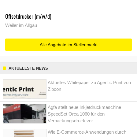
Offsetdrucker (m/w/d)
Weiler im Allgäu
Alle Angebote im Stellenmarkt
AKTUELLSTE NEWS
Aktuelles Whitepaper zu Agentic Print von
Zipcon
Agfa stellt neue Inkjetdruckmaschine
SpeedSet Orca 1060 für den
Verpackungsdruck vor
Wie E-Commerce-Anwendungen durch