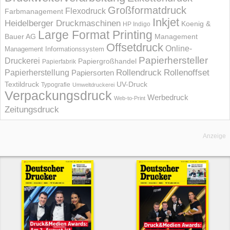
Großformatdruck
Flexodruck
Farbmanagement
Inkjet
Heidelberger Druckmaschinen
Koenig &
HP Indigo
Large Format Printing
Bauer AG
Management
Offsetdruck
Online-
Management Informations­system
Papierhersteller
Druckerei
Papiergroßhandel
Papierfabrik
Rollendruck
Rollenoffset
Papierherstellung
Papiersorten
UV-Druck
Textildruck
Typografie
Umweltdruckerei
Verpackungsdruck
Werbedruck
Web-to-Print
Zeitungsdruck
Anzeige