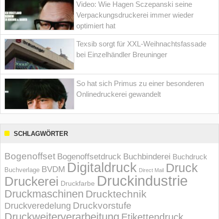
Video: Wie Hagen Sczepanski seine
Verpackungsdruckerei immer wieder
optimiert hat
Texsib sorgt für XXL-Weihnachtsfassade
bei Einzelhändler Breuninger
So hat sich Primus zu einer besonderen
Onlinedruckerei gewandelt
SCHLAGWÖRTER
Bogenoffset
Bogenoffsetdruck
Buchbinderei
Buchdruck
Digitaldruck
Druck
BVDM
Buchverlage
Direct Mail
Druckindustrie
Druckerei
Druckfarbe
Druckmaschinen
Drucktechnik
Druckvorstufe
Druckveredelung
Druckweiterverarbeitung
Etikettendruck