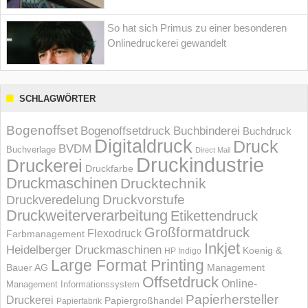
So hat sich Primus zu einer besonderen
Onlinedruckerei gewandelt
SCHLAGWÖRTER
Bogenoffset
Bogenoffsetdruck
Buchbinderei
Buchdruck
Digitaldruck
Druck
BVDM
Buchverlage
Direct Mail
Druckindustrie
Druckerei
Druckfarbe
Druckmaschinen
Drucktechnik
Druckvorstufe
Druckveredelung
Druckweiterverarbeitung
Etikettendruck
Großformatdruck
Flexodruck
Farbmanagement
Inkjet
Heidelberger Druckmaschinen
Koenig &
HP Indigo
Large Format Printing
Bauer AG
Management
Offsetdruck
Online-
Management Informations­system
Papierhersteller
Druckerei
Papiergroßhandel
Papierfabrik