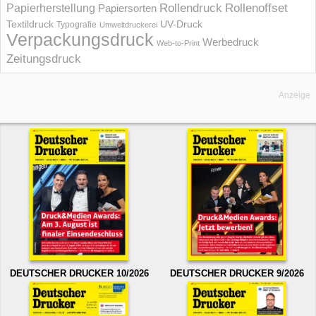
Rollendruck
Rollenoffset
Papierherstellung
Papiersorten
UV-Druck
Textildruck
Typografie
Umweltdruckerei
Verpackungsdruck
Werbedruck
Web-to-Print
Zeitungsdruck
Anzeige
DEUTSCHER DRUCKER 10/2026
DEUTSCHER DRUCKER 9/2026