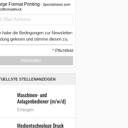
arge Format Printing
Spezialnews zum
oßformatdruck
h habe die Bedingungen zur Newsletter-
dung gelesen und stimme diesen zu.
*
Pflichtfeld
Absenden
TUELLSTE STELLENANZEIGEN
Maschinen- und
Anlagenbediener (m/w/d)
Erlangen
Medientechnologe Druck