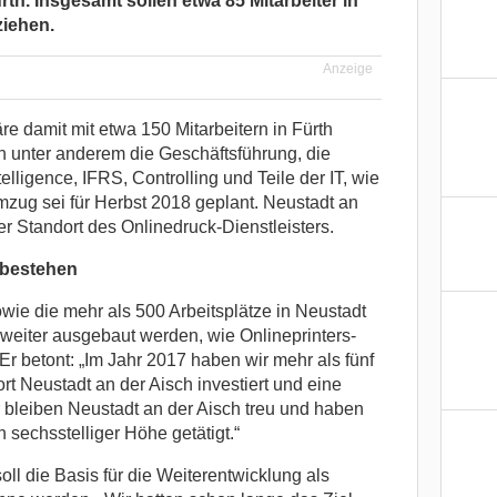
th. Insgesamt sollen etwa 85 Mitarbeiter in
ziehen.
Anzeige
re damit mit etwa 150 Mitarbeitern in Fürth
en unter anderem die Geschäftsführung, die
lligence, IFRS, Controlling und Teile der IT, wie
mzug sei für Herbst 2018 geplant. Neustadt an
er Standort des Onlinedruck-Dienstleisters.
 bestehen
owie die mehr als 500 Arbeitsplätze in Neustadt
 weiter ausgebaut werden, wie Onlineprinters-
Er betont: „Im Jahr 2017 haben wir mehr als fünf
rt Neustadt an der Aisch investiert und eine
 bleiben Neustadt an der Aisch treu und haben
n sechsstelliger Höhe getätigt.“
soll die Basis für die Weiterentwicklung als