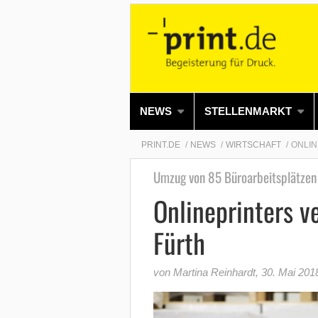
NEWS
STELLENMARKT
PRINT.DE
NEWS
WIRTSCHAFT
ONLIN
Umzug von 85 Büroarbeitsplätzen
Onlineprinters v
Fürth
von Martina Reinhardt
,
30. Mai 201