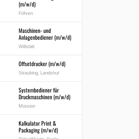
(m/w/d)
Föhren
Maschinen- und
Anlagenbediener (m/w/d)
Willstätt
Offsetdrucker (m/w/d)
Straubing, Landshut
Systembediener für
Druckmaschinen (m/w/d)
Münster
Kalkulator Print &
Packaging (m/w/d)