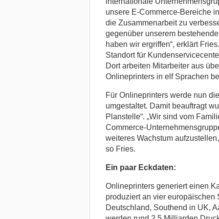
internationale Unternehmensgrup
unsere E-Commerce-Bereiche in
die Zusammenarbeit zu verbesse
gegenüber unserem bestehenden 
haben wir ergriffen“, erklärt Fries
Standort für Kundenservicecenter
Dort arbeiten Mitarbeiter aus ü
Onlineprinters in elf Sprachen be
Für Onlineprinters werde nun die
umgestaltet. Damit beauftragt w
Planstelle“. „Wir sind vom Famil
Commerce-Unternehmensgruppe 
weiteres Wachstum aufzustellen,
so Fries.
Ein paar Eckdaten:
Onlineprinters generiert einen 
produziert an vier europäischen 
Deutschland, Southend in UK, Aa
werden rund 2,5 Milliarden Druck