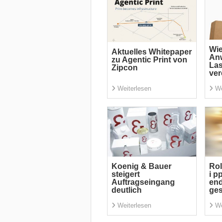
Wi
Aktuelles Whitepaper
An
zu Agentic Print von
La
Zipcon
ver
Weiterlesen
We
Koenig & Bauer
Rol
steigert
i p
Auftragseingang
end
deutlich
ge
Weiterlesen
We