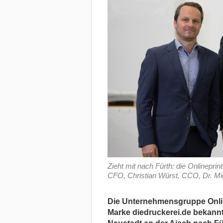
Zieht mit nach Fürth: die Onlineprin
CFO, Christian Würst, CCO, Dr. Mi
Die Unternehmensgruppe Online
Marke diedruckerei.de bekannt