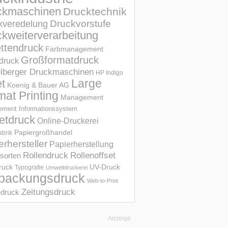
ckmaschinen
Drucktechnik
Druckvorstufe
kveredelung
kweiterverarbeitung
ettendruck
Farbmanagement
Großformatdruck
druck
elberger Druckmaschinen
HP Indigo
et
Large
Koenig & Bauer AG
mat Printing
Management
ment Informations­system
etdruck
Online-Druckerei
Papiergroßhandel
abrik
erhersteller
Papierherstellung
Rollendruck
Rollenoffset
sorten
UV-Druck
druck
Typografie
Umweltdruckerei
packungsdruck
Web-to-Print
Zeitungsdruck
druck
Anzeige