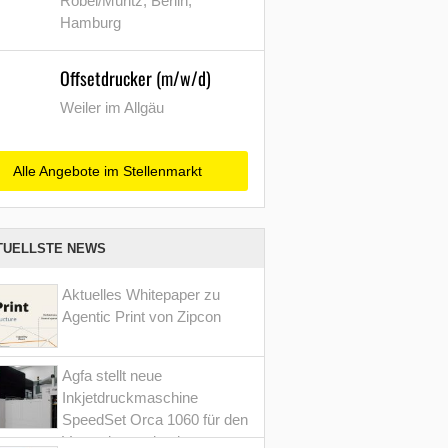
Röbel/Müritz, Berlin,
Hamburg
Offsetdrucker (m/w/d)
Weiler im Allgäu
Alle Angebote im Stellenmarkt
TUELLSTE NEWS
Aktuelles Whitepaper zu
Agentic Print von Zipcon
Agfa stellt neue
Inkjetdruckmaschine
SpeedSet Orca 1060 für den
Verpackungsdruck vor