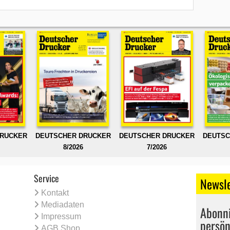
DRUCKER
DEUTSCHER DRUCKER
DEUTSCHER DRUCKER
DEUTSC
8/2026
7/2026
Service
Newsle
Kontakt
Mediadaten
Abonni
Impressum
persön
AGB Shop