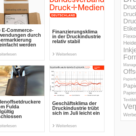
Dru
Druc
Druc
Etik
e E-Commerce-
Finanzierungsklima
wendungen durch
Flexo
in der Druckindustrie
sermarkierung
relativ stabil
Heid
einfacht werden
Inkj
iterlesen
Weiterlesen
For
Manage
Offs
Papierf
Papi
Papier
Textil
lenoffsetdruckere
Geschäftsklima der
Ver
pm Fulda
Druckindustrie trübt
gültig
sich im Juli leicht ein
Werbe
schlossen
iterlesen
Weiterlesen