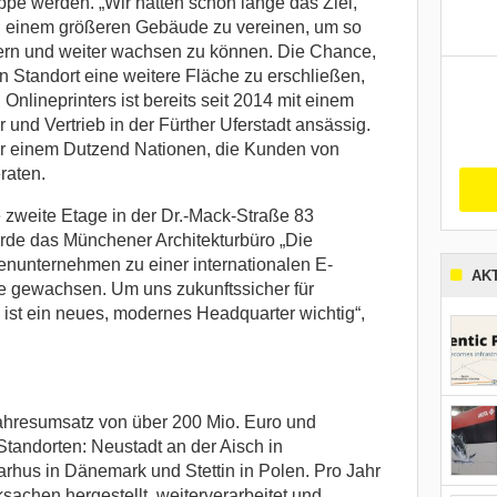
pe werden. „Wir hatten schon lange das Ziel,
 einem größeren Gebäude zu vereinen, um so
rn und weiter wachsen zu können. Die Chance,
Standort eine weitere Fläche zu erschließen,
. Onlineprinters ist bereits seit 2014 mit einem
 und Vertrieb in der Fürther Uferstadt ansässig.
ber einem Dutzend Nationen, die Kunden von
raten.
 zweite Etage in der Dr.-Mack-Straße 83
urde das Münchener Architekturbüro „Die
ienunternehmen zu einer internationalen E-
AK
gewachsen. Um uns zukunftssicher für
 ist ein neues, modernes Headquarter wichtig“,
Kahresumsatz von über 200 Mio. Euro und
Standorten: Neustadt an der Aisch in
rhus in Dänemark und Stettin in Polen. Pro Jahr
sachen hergestellt, weiterverarbeitet und