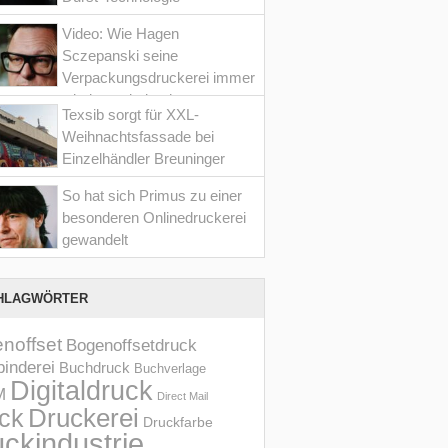
Video: Wie Hagen
Sczepanski seine
Verpackungsdruckerei immer
wieder optimiert hat
Texsib sorgt für XXL-
Weihnachtsfassade bei
Einzelhändler Breuninger
So hat sich Primus zu einer
besonderen Onlinedruckerei
gewandelt
HLAGWÖRTER
noffset
Bogenoffsetdruck
inderei
Buchdruck
Buchverlage
Digitaldruck
M
Direct Mail
Druckerei
ck
Druckfarbe
ckindustrie