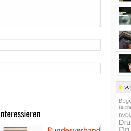
SC
Boge
Buchb
interessieren
BVD
Dru
Dru