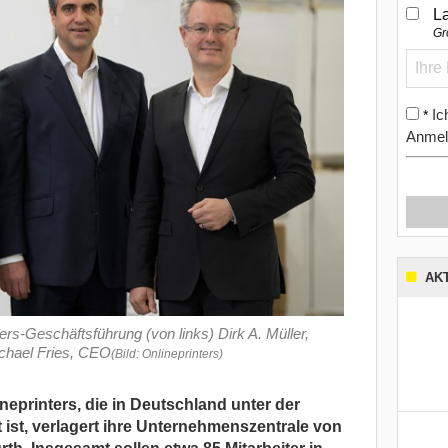
L
Gr
Ic
*
Anmel
AK
ters-Geschäftsführung (von links) Dirk A. Müller,
chael Fries, CEO
(Bild: Onlineprinters)
printers, die in Deutschland unter der
 ist, verlagert ihre Unternehmenszentrale von