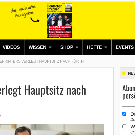
VIDEOS
WISSEN
SHOP
HEFTE
EVENTS
EPRINTERS VERLEGT HAUPTSITZ NACH FÜRTH
NE
erlegt Hauptsitz nach
Abon
pers
D
8
Dr
W
un