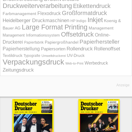
Druckweiterverarbeitung
Etikettendruck
Großformatdruck
Flexodruck
Farbmanagement
Inkjet
Heidelberger Druckmaschinen
Koenig &
HP Indigo
Large Format Printing
Bauer AG
Management
Offsetdruck
Online-
Management Informations­system
Papierhersteller
Druckerei
Papiergroßhandel
Papierfabrik
Rollendruck
Rollenoffset
Papierherstellung
Papiersorten
UV-Druck
Textildruck
Typografie
Umweltdruckerei
Verpackungsdruck
Werbedruck
Web-to-Print
Zeitungsdruck
Anzeige