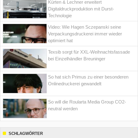
Kürten & Lechner erweitert
Digitaldruckproduktion mit Durst-
Technologie
Video: Wie Hagen Sczepanski seine
Verpackungsdruckerei immer wieder
optimiert hat
Texsib sorgt für XXL-Weihnachtsfassade
bei Einzelhändler Breuninger
So hat sich Primus zu einer besonderen
Onlinedruckerei gewandelt
So will die Roularta Media Group CO2-
neutral werden
SCHLAGWÖRTER