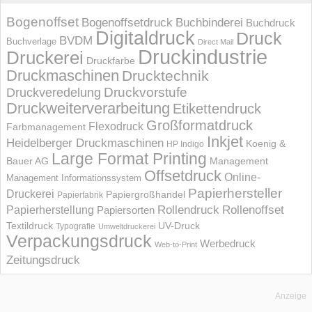
Bogenoffset
Bogenoffsetdruck
Buchbinderei
Buchdruck
Digitaldruck
Druck
BVDM
Buchverlage
Direct Mail
Druckindustrie
Druckerei
Druckfarbe
Druckmaschinen
Drucktechnik
Druckvorstufe
Druckveredelung
Druckweiterverarbeitung
Etikettendruck
Großformatdruck
Flexodruck
Farbmanagement
Inkjet
Heidelberger Druckmaschinen
Koenig &
HP Indigo
Large Format Printing
Bauer AG
Management
Offsetdruck
Online-
Management Informations­system
Papierhersteller
Druckerei
Papiergroßhandel
Papierfabrik
Rollendruck
Rollenoffset
Papierherstellung
Papiersorten
UV-Druck
Textildruck
Typografie
Umweltdruckerei
Verpackungsdruck
Werbedruck
Web-to-Print
Zeitungsdruck
Anzeige