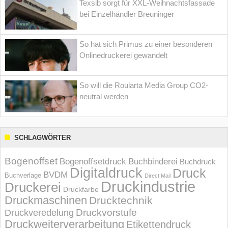
Texsib sorgt für XXL-Weihnachtsfassade
bei Einzelhändler Breuninger
So hat sich Primus zu einer besonderen
Onlinedruckerei gewandelt
So will die Roularta Media Group CO2-
neutral werden
SCHLAGWÖRTER
Bogenoffset
Bogenoffsetdruck
Buchbinderei
Buchdruck
Digitaldruck
Druck
BVDM
Buchverlage
Direct Mail
Druckindustrie
Druckerei
Druckfarbe
Druckmaschinen
Drucktechnik
Druckvorstufe
Druckveredelung
Druckweiterverarbeitung
Etikettendruck