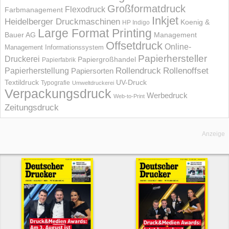
Großformatdruck
Flexodruck
Farbmanagement
Inkjet
Heidelberger Druckmaschinen
Koenig &
HP Indigo
Large Format Printing
Bauer AG
Management
Offsetdruck
Online-
Management Informations­system
Papierhersteller
Druckerei
Papiergroßhandel
Papierfabrik
Rollendruck
Rollenoffset
Papierherstellung
Papiersorten
UV-Druck
Textildruck
Typografie
Umweltdruckerei
Verpackungsdruck
Werbedruck
Web-to-Print
Zeitungsdruck
Anzeige