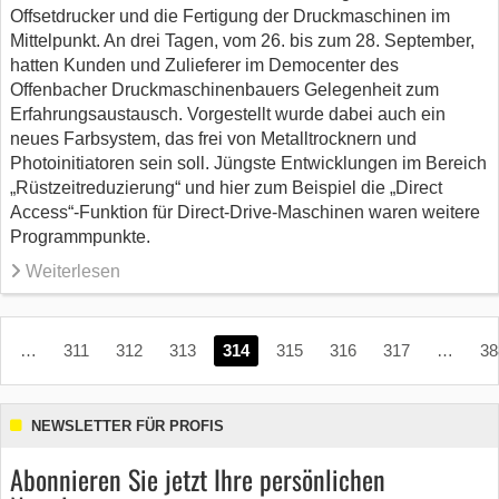
Offsetdrucker und die Fertigung der Druckmaschinen im
Mittelpunkt. An drei Tagen, vom 26. bis zum 28. September,
hatten Kunden und Zulieferer im Democenter des
Offenbacher Druckmaschinenbauers Gelegenheit zum
Erfahrungsaustausch. Vorgestellt wurde dabei auch ein
neues Farbsystem, das frei von Metalltrocknern und
Photoinitiatoren sein soll. Jüngste Entwicklungen im Bereich
„Rüstzeitreduzierung“ und hier zum Beispiel die „Direct
Access“-Funktion für Direct-Drive-Maschinen waren weitere
Programmpunkte.
Weiterlesen
…
311
312
313
314
315
316
317
…
38
NEWSLETTER FÜR PROFIS
Abonnieren Sie jetzt Ihre persönlichen