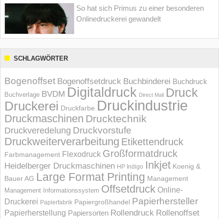
So hat sich Primus zu einer besonderen
Onlinedruckerei gewandelt
SCHLAGWÖRTER
Bogenoffset
Bogenoffsetdruck
Buchbinderei
Buchdruck
Digitaldruck
Druck
BVDM
Buchverlage
Direct Mail
Druckindustrie
Druckerei
Druckfarbe
Druckmaschinen
Drucktechnik
Druckvorstufe
Druckveredelung
Druckweiterverarbeitung
Etikettendruck
Großformatdruck
Flexodruck
Farbmanagement
Inkjet
Heidelberger Druckmaschinen
Koenig &
HP Indigo
Large Format Printing
Bauer AG
Management
Offsetdruck
Online-
Management Informations­system
Papierhersteller
Druckerei
Papiergroßhandel
Papierfabrik
Rollendruck
Rollenoffset
Papierherstellung
Papiersorten