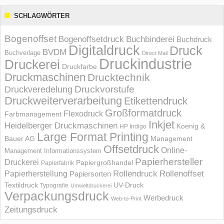
SCHLAGWÖRTER
Bogenoffset
Bogenoffsetdruck
Buchbinderei
Buchdruck
Digitaldruck
Druck
BVDM
Buchverlage
Direct Mail
Druckindustrie
Druckerei
Druckfarbe
Druckmaschinen
Drucktechnik
Druckvorstufe
Druckveredelung
Druckweiterverarbeitung
Etikettendruck
Großformatdruck
Flexodruck
Farbmanagement
Inkjet
Heidelberger Druckmaschinen
Koenig &
HP Indigo
Large Format Printing
Bauer AG
Management
Offsetdruck
Online-
Management Informations­system
Papierhersteller
Druckerei
Papiergroßhandel
Papierfabrik
Rollendruck
Rollenoffset
Papierherstellung
Papiersorten
UV-Druck
Textildruck
Typografie
Umweltdruckerei
Verpackungsdruck
Werbedruck
Web-to-Print
Zeitungsdruck