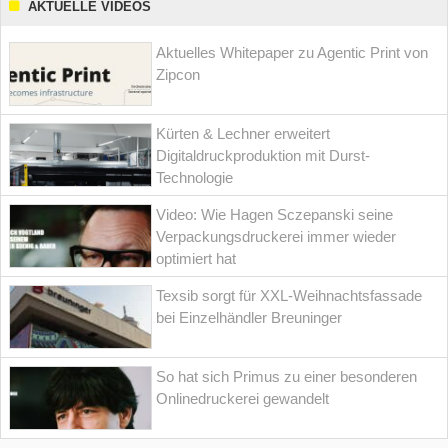
AKTUELLE VIDEOS
Aktuelles Whitepaper zu Agentic Print von
Zipcon
Kürten & Lechner erweitert
Digitaldruckproduktion mit Durst-
Technologie
Video: Wie Hagen Sczepanski seine
Verpackungsdruckerei immer wieder
optimiert hat
Texsib sorgt für XXL-Weihnachtsfassade
bei Einzelhändler Breuninger
So hat sich Primus zu einer besonderen
Onlinedruckerei gewandelt