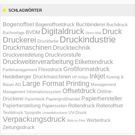
SCHLAGWÖRTER
Bogenoffset
Bogenoffsetdruck
Buchbinderei
Buchdruck
Digitaldruck
Druck
BVDM
Buchverlage
Direct Mail
Druckindustrie
Druckerei
Druckfarbe
Druckmaschinen
Drucktechnik
Druckvorstufe
Druckveredelung
Druckweiterverarbeitung
Etikettendruck
Großformatdruck
Flexodruck
Farbmanagement
Inkjet
Heidelberger Druckmaschinen
Koenig &
HP Indigo
Large Format Printing
Bauer AG
Management
Offsetdruck
Online-
Management Informations­system
Papierhersteller
Druckerei
Papiergroßhandel
Papierfabrik
Rollendruck
Rollenoffset
Papierherstellung
Papiersorten
UV-Druck
Textildruck
Typografie
Umweltdruckerei
Verpackungsdruck
Werbedruck
Web-to-Print
Zeitungsdruck