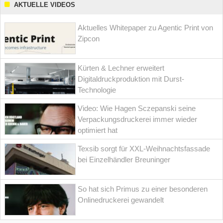
AKTUELLE VIDEOS
Aktuelles Whitepaper zu Agentic Print von
Zipcon
Kürten & Lechner erweitert
Digitaldruckproduktion mit Durst-
Technologie
Video: Wie Hagen Sczepanski seine
Verpackungsdruckerei immer wieder
optimiert hat
Texsib sorgt für XXL-Weihnachtsfassade
bei Einzelhändler Breuninger
So hat sich Primus zu einer besonderen
Onlinedruckerei gewandelt