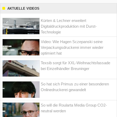
AKTUELLE VIDEOS
Kürten & Lechner erweitert
Digitaldruckproduktion mit Durst-
Technologie
Video: Wie Hagen Sczepanski seine
Verpackungsdruckerei immer wieder
optimiert hat
Texsib sorgt für XXL-Weihnachtsfassade
bei Einzelhändler Breuninger
So hat sich Primus zu einer besonderen
Onlinedruckerei gewandelt
So will die Roularta Media Group CO2-
neutral werden