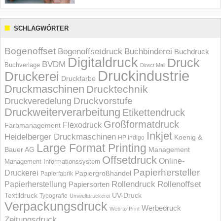
SCHLAGWÖRTER
Bogenoffset
Bogenoffsetdruck
Buchbinderei
Buchdruck
Digitaldruck
Druck
BVDM
Buchverlage
Direct Mail
Druckindustrie
Druckerei
Druckfarbe
Druckmaschinen
Drucktechnik
Druckvorstufe
Druckveredelung
Druckweiterverarbeitung
Etikettendruck
Großformatdruck
Flexodruck
Farbmanagement
Inkjet
Heidelberger Druckmaschinen
Koenig &
HP Indigo
Large Format Printing
Bauer AG
Management
Offsetdruck
Online-
Management Informations­system
Papierhersteller
Druckerei
Papiergroßhandel
Papierfabrik
Rollendruck
Rollenoffset
Papierherstellung
Papiersorten
UV-Druck
Textildruck
Typografie
Umweltdruckerei
Verpackungsdruck
Werbedruck
Web-to-Print
Zeitungsdruck