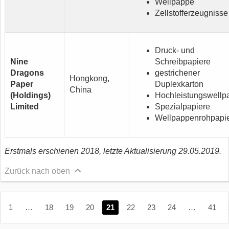
Wellpappe
Zellstofferzeugnisse
Druck- und
Nine
Schreibpapiere
Dragons
gestrichener
Hongkong,
Paper
Duplexkarton
China
(Holdings)
Hochleistungswellp
Limited
Spezialpapiere
Wellpappenrohpapi
Erstmals erschienen 2018, letzte Aktualisierung 29.05.2019.
Zurück nach oben
1
…
18
19
20
21
22
23
24
…
41