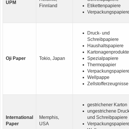
UPM
Finnland
Etikettenpapiere
Verpackungspapier
Druck- und
Schreibpapiere
Haushaltspapiere
Kartonagenprodukte
Oji Paper
Tokio, Japan
Spezialpapiere
Thermopapier
Verpackungspapier
Wellpappe
Zellstofferzeugnisse
gestrichener Karton
ungestrichene Druck
International
Memphis,
und Schreibpapiere
Paper
USA
Verpackungspapier