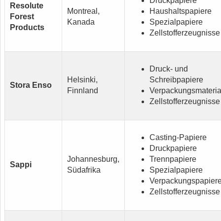
Druckpapiere
Resolute
Montreal,
Haushaltspapiere
Forest
Kanada
Spezialpapiere
Products
Zellstofferzeugnisse
Druck- und
Helsinki,
Schreibpapiere
Stora Enso
Finnland
Verpackungsmateria
Zellstofferzeugnisse
Casting-Papiere
Druckpapiere
Johannesburg,
Trennpapiere
Sappi
Südafrika
Spezialpapiere
Verpackungspapier
Zellstofferzeugnisse