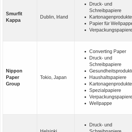
Druck- und
Schreibpapiere
Smurfit
Dublin, Irland
Kartonagenprodukte
Kappa
Papier für Wellpapp
Verpackungspapier
Converting Paper
Druck- und
Schreibpapiere
Nippon
Gesundheitsprodukt
Paper
Tokio, Japan
Haushaltspapiere
Group
Kartonagenprodukte
Spezialpapiere
Verpackungspapier
Wellpappe
Druck- und
Helsinki,
Schreibpapiere