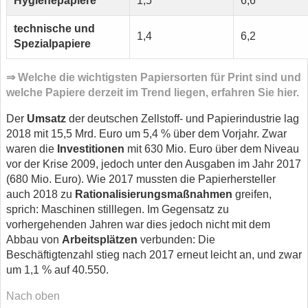
Hygienepapiere
1,5
6,6
technische und
1,4
6,2
Spezialpapiere
⇒ Welche die wichtigsten Papiersorten für Print sind und
welche Papiere derzeit im Trend liegen, erfahren Sie hier.
Der
Umsatz
der deutschen Zellstoff- und Papierindustrie lag
2018 mit 15,5 Mrd. Euro um 5,4 % über dem Vorjahr. Zwar
waren die
Investitionen
mit 630 Mio. Euro über dem Niveau
vor der Krise 2009, jedoch unter den Ausgaben im Jahr 2017
(680 Mio. Euro). Wie 2017 mussten die Papierhersteller
auch 2018 zu
Rationalisierungsmaßnahmen
greifen,
sprich: Maschinen stilllegen. Im Gegensatz zu
vorhergehenden Jahren war dies jedoch nicht mit dem
Abbau von
Arbeitsplätzen
verbunden: Die
Beschäftigtenzahl stieg nach 2017 erneut leicht an, und zwar
um 1,1 % auf 40.550.
Nach oben