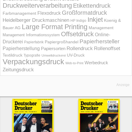
Druckweiterverarbeitung
Etikettendruck
Großformatdruck
Flexodruck
Farbmanagement
Inkjet
Heidelberger Druckmaschinen
Koenig &
HP Indigo
Large Format Printing
Bauer AG
Management
Offsetdruck
Online-
Management Informations­system
Papierhersteller
Druckerei
Papiergroßhandel
Papierfabrik
Rollendruck
Rollenoffset
Papierherstellung
Papiersorten
UV-Druck
Textildruck
Typografie
Umweltdruckerei
Verpackungsdruck
Werbedruck
Web-to-Print
Zeitungsdruck
Anzeige