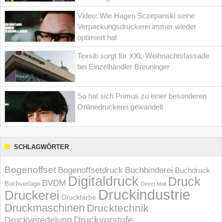
Video: Wie Hagen Sczepanski seine
Verpackungsdruckerei immer wieder
optimiert hat
Texsib sorgt für XXL-Weihnachtsfassade
bei Einzelhändler Breuninger
So hat sich Primus zu einer besonderen
Onlinedruckerei gewandelt
SCHLAGWÖRTER
Bogenoffset
Bogenoffsetdruck
Buchbinderei
Buchdruck
Digitaldruck
Druck
BVDM
Buchverlage
Direct Mail
Druckindustrie
Druckerei
Druckfarbe
Druckmaschinen
Drucktechnik
Druckvorstufe
Druckveredelung