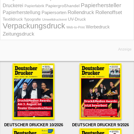
Papierhersteller
Druckerei
Papiergroßhandel
Papierfabrik
Rollendruck
Rollenoffset
Papierherstellung
Papiersorten
UV-Druck
Textildruck
Typografie
Umweltdruckerei
Verpackungsdruck
Werbedruck
Web-to-Print
Zeitungsdruck
Anzeige
DEUTSCHER DRUCKER 10/2026
DEUTSCHER DRUCKER 9/2026