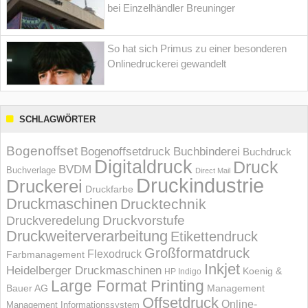
bei Einzelhändler Breuninger
So hat sich Primus zu einer besonderen
Onlinedruckerei gewandelt
SCHLAGWÖRTER
Bogenoffset
Bogenoffsetdruck
Buchbinderei
Buchdruck
Digitaldruck
Druck
BVDM
Buchverlage
Direct Mail
Druckindustrie
Druckerei
Druckfarbe
Druckmaschinen
Drucktechnik
Druckvorstufe
Druckveredelung
Druckweiterverarbeitung
Etikettendruck
Großformatdruck
Flexodruck
Farbmanagement
Inkjet
Heidelberger Druckmaschinen
Koenig &
HP Indigo
Large Format Printing
Bauer AG
Management
Offsetdruck
Online-
Management Informations­system