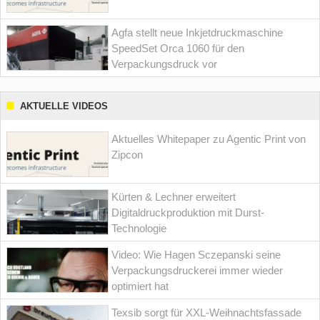
Agfa stellt neue Inkjetdruckmaschine
SpeedSet Orca 1060 für den
Verpackungsdruck vor
AKTUELLE VIDEOS
Aktuelles Whitepaper zu Agentic Print von
Zipcon
Kürten & Lechner erweitert
Digitaldruckproduktion mit Durst-
Technologie
Video: Wie Hagen Sczepanski seine
Verpackungsdruckerei immer wieder
optimiert hat
Texsib sorgt für XXL-Weihnachtsfassade