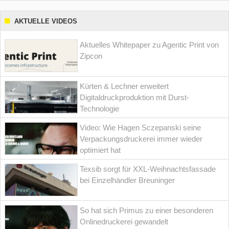
AKTUELLE VIDEOS
Aktuelles Whitepaper zu Agentic Print von
Zipcon
Kürten & Lechner erweitert
Digitaldruckproduktion mit Durst-
Technologie
Video: Wie Hagen Sczepanski seine
Verpackungsdruckerei immer wieder
optimiert hat
Texsib sorgt für XXL-Weihnachtsfassade
bei Einzelhändler Breuninger
So hat sich Primus zu einer besonderen
Onlinedruckerei gewandelt