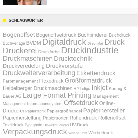
SCHLAGWÖRTER
Bogenoffset
Bogenoffsetdruck
Buchbinderei
Buchdruck
Digitaldruck
Druck
BVDM
Buchverlage
Direct Mail
Druckindustrie
Druckerei
Druckfarbe
Druckmaschinen
Drucktechnik
Druckvorstufe
Druckveredelung
Druckweiterverarbeitung
Etikettendruck
Großformatdruck
Flexodruck
Farbmanagement
Inkjet
Heidelberger Druckmaschinen
Koenig &
HP Indigo
Large Format Printing
Bauer AG
Management
Offsetdruck
Online-
Management Informations­system
Papierhersteller
Druckerei
Papiergroßhandel
Papierfabrik
Rollendruck
Rollenoffset
Papierherstellung
Papiersorten
UV-Druck
Textildruck
Typografie
Umweltdruckerei
Verpackungsdruck
Werbedruck
Web-to-Print