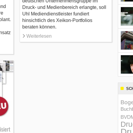
deutschen Unternehmensgruppe im
und
Druck- und Medienbereich erlangte, soll
re
Uhl Mediendienstleister fundiert
lant.
hinsichtlich des Xeikon-Portfolios
beraten können.
nsatz
Weiterlesen
SC
Boge
Buchb
BVD
Dru
isiert
Dru