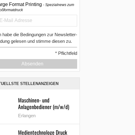
arge Format Printing
Spezialnews zum
oßformatdruck
h habe die Bedingungen zur Newsletter-
dung gelesen und stimme diesen zu.
*
Pflichtfeld
Absenden
TUELLSTE STELLENANZEIGEN
Maschinen- und
Anlagenbediener (m/w/d)
Erlangen
Medientechnologe Druck