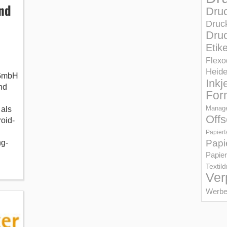
nd
Dru
Druc
Druc
Etik
Flexo
Heid
 GmbH
Inkj
nd
For
Manage
als
Offs
oid-
Papierf
Papi
ng-
Papier
Textil
Ver
Werbe