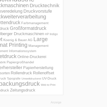
ckmaschinen
Drucktechnik
Druckvorstufe
kveredelung
kweiterverarbeitung
ettendruck
Farbmanagement
Großformatdruck
druck
elberger Druckmaschinen
HP Indigo
et
Large
Koenig & Bauer AG
mat Printing
Management
ment Informations­system
etdruck
Online-Druckerei
Papiergroßhandel
abrik
erhersteller
Papierherstellung
Rollendruck
Rollenoffset
sorten
UV-Druck
druck
Typografie
Umweltdruckerei
packungsdruck
Web-to-Print
Zeitungsdruck
druck
Anzeige