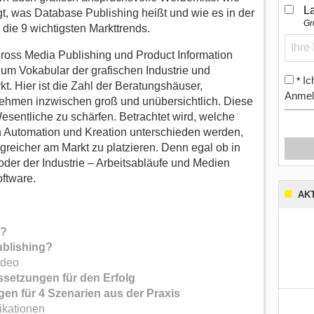
L
gt, was Database Publishing heißt und wie es in der
Gr
 die 9 wichtigsten Markttrends.
Cross Media Publishing und Product Information
m Vokabular der grafischen Industrie und
Ic
*
 Hier ist die Zahl der Beratungshäuser,
Anmel
ehmen inzwischen groß und unübersichtlich. Diese
 Wesentliche zu schärfen. Betrachtet wird, welche
 Automation und Kreation unterschieden werden,
greicher am Markt zu platzieren. Denn egal ob in
der der Industrie – Arbeitsabläufe und Medien
ftware.
AK
g?
ublishing?
ideo
ssetzungen für den Erfolg
n für 4 Szenarien aus der Praxis
ikationen