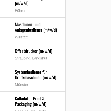
(m/w/d)
Föhren
Maschinen- und
Anlagenbediener (m/w/d)
Willstätt
Offsetdrucker (m/w/d)
Straubing, Landshut
Systembediener für
Druckmaschinen (m/w/d)
Münster
Kalkulator Print &
Packaging (m/w/d)