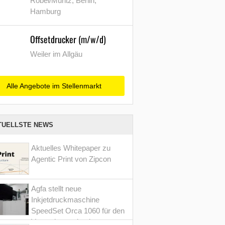
Röbel/Müritz, Berlin,
Hamburg
Offsetdrucker (m/w/d)
Weiler im Allgäu
Alle Angebote im Stellenmarkt
TUELLSTE NEWS
Aktuelles Whitepaper zu
Agentic Print von Zipcon
Agfa stellt neue
Inkjetdruckmaschine
SpeedSet Orca 1060 für den
Verpackungsdruck vor