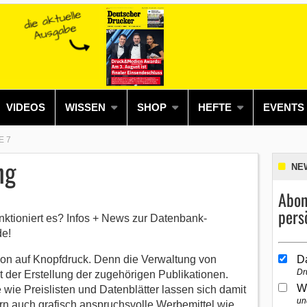
VIDEOS
WISSEN
SHOP
HEFTE
EVENTS
E 7
ng
NE
Abon
pers
nktioniert es? Infos + News zur Datenbank-
de!
ion auf Knopfdruck. Denn die Verwaltung von
D
Dr
 der Erstellung der zugehörigen Publikationen.
W
wie Preislisten und Datenblätter lassen sich damit
un
ern auch grafisch anspruchsvolle Werbemittel wie