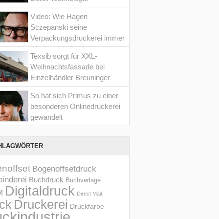
Video: Wie Hagen
Sczepanski seine
Verpackungsdruckerei immer
wieder optimiert hat
Texsib sorgt für XXL-
Weihnachtsfassade bei
Einzelhändler Breuninger
So hat sich Primus zu einer
besonderen Onlinedruckerei
gewandelt
HLAGWÖRTER
noffset
Bogenoffsetdruck
inderei
Buchdruck
Buchverlage
Digitaldruck
M
Direct Mail
Druckerei
ck
Druckfarbe
ckindustrie