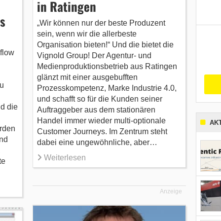
in Ratingen
s
„Wir können nur der beste Produzent
sein, wenn wir die allerbeste
Organisation bieten!“ Und die bietet die
flow
Vignold Group! Der Agentur- und
Medienproduktionsbetrieb aus Ratingen
glänzt mit einer ausgebufften
u
Prozesskompetenz, Marke Industrie 4.0,
und schafft so für die Kunden seiner
d die
Auftraggeber aus dem stationären
Handel immer wieder multi-optionale
AK
urden
Customer Journeys. Im Zentrum steht
und
dabei eine ungewöhnliche, aber…
,
Weiterlesen
te
Anzeige