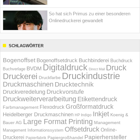
So hat sich Primus zu einer besonderen
Onlinedruckerei gewandelt
SCHLAGWÖRTER
Bogenoffset
Bogenoffsetdruck
Buchbinderei
Buchdruck
Digitaldruck
Druck
BVDM
Buchverlage
Direct Mail
Druckindustrie
Druckerei
Druckfarbe
Druckmaschinen
Drucktechnik
Druckvorstufe
Druckveredelung
Druckweiterverarbeitung
Etikettendruck
Großformatdruck
Flexodruck
Farbmanagement
Inkjet
Heidelberger Druckmaschinen
Koenig &
HP Indigo
Large Format Printing
Bauer AG
Management
Offsetdruck
Online-
Management Informations­system
Papierhersteller
Druckerei
Papiergroßhandel
Papierfabrik