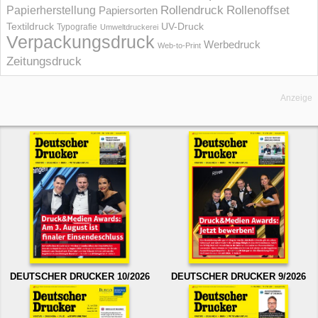
Rollendruck
Rollenoffset
Papierherstellung
Papiersorten
UV-Druck
Textildruck
Typografie
Umweltdruckerei
Verpackungsdruck
Werbedruck
Web-to-Print
Zeitungsdruck
Anzeige
DEUTSCHER DRUCKER 10/2026
DEUTSCHER DRUCKER 9/2026