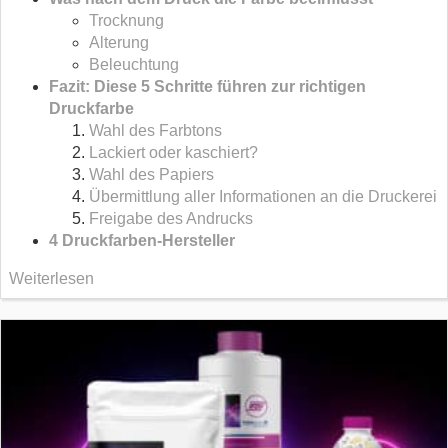
Trocknung
Alterung
Beleuchtung
Fazit: Diese 5 Schritte führen zur richtigen
Druckfarbe
Wahl des Farbtons
Lackiert oder kaschiert?
Wahl des Papiers
Übermittlung aller Informationen an die Druckerei
Freigabe des Andrucks
4 Druckfarben-Hersteller
Weiterlesen