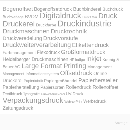
Bogenoffset
Bogenoffsetdruck
Buchbinderei
Buchdruck
Digitaldruck
Druck
BVDM
Buchverlage
Direct Mail
Druckindustrie
Druckerei
Druckfarbe
Druckmaschinen
Drucktechnik
Druckvorstufe
Druckveredelung
Druckweiterverarbeitung
Etikettendruck
Großformatdruck
Flexodruck
Farbmanagement
Inkjet
Heidelberger Druckmaschinen
Koenig &
HP Indigo
Large Format Printing
Bauer AG
Management
Offsetdruck
Online-
Management Informations­system
Papierhersteller
Druckerei
Papiergroßhandel
Papierfabrik
Rollendruck
Rollenoffset
Papierherstellung
Papiersorten
UV-Druck
Textildruck
Typografie
Umweltdruckerei
Verpackungsdruck
Werbedruck
Web-to-Print
Zeitungsdruck
Anzeige