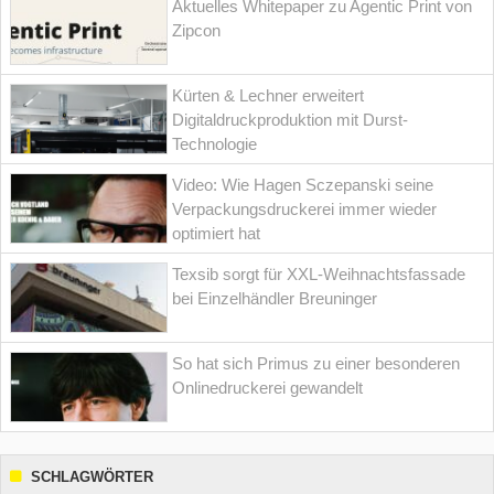
Aktuelles Whitepaper zu Agentic Print von
Zipcon
Kürten & Lechner erweitert
Digitaldruckproduktion mit Durst-
Technologie
Video: Wie Hagen Sczepanski seine
Verpackungsdruckerei immer wieder
optimiert hat
Texsib sorgt für XXL-Weihnachtsfassade
bei Einzelhändler Breuninger
So hat sich Primus zu einer besonderen
Onlinedruckerei gewandelt
SCHLAGWÖRTER