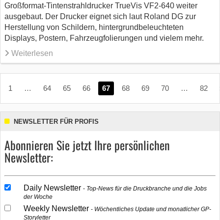
Großformat-Tintenstrahldrucker TrueVis VF2-640 weiter
ausgebaut. Der Drucker eignet sich laut Roland DG zur
Herstellung von Schildern, hintergrundbeleuchteten
Displays, Postern, Fahrzeugfolierungen und vielem mehr.
Weiterlesen
1
…
64
65
66
67
68
69
70
…
82
NEWSLETTER FÜR PROFIS
Abonnieren Sie jetzt Ihre persönlichen
Newsletter:
Daily Newsletter
Top-News für die Druckbranche und die Jobs
der Woche
Weekly Newsletter
Wöchentliches Update und monatlicher GP-
Storyletter