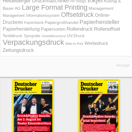
Inkjet
Heidelberger Druckmaschinen
Koenig &
HP Indigo
Large Format Printing
Bauer AG
Management
Offsetdruck
Online-
Management Informations­system
Papierhersteller
Druckerei
Papiergroßhandel
Papierfabrik
Rollendruck
Rollenoffset
Papierherstellung
Papiersorten
UV-Druck
Textildruck
Typografie
Umweltdruckerei
Verpackungsdruck
Werbedruck
Web-to-Print
Zeitungsdruck
Anzeige