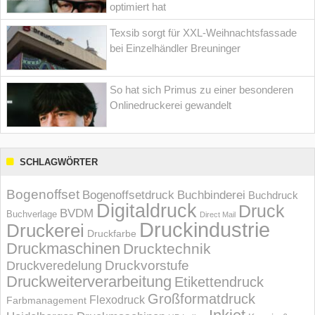
optimiert hat
Texsib sorgt für XXL-Weihnachtsfassade
bei Einzelhändler Breuninger
So hat sich Primus zu einer besonderen
Onlinedruckerei gewandelt
SCHLAGWÖRTER
Bogenoffset
Bogenoffsetdruck
Buchbinderei
Buchdruck
Digitaldruck
Druck
BVDM
Buchverlage
Direct Mail
Druckindustrie
Druckerei
Druckfarbe
Druckmaschinen
Drucktechnik
Druckvorstufe
Druckveredelung
Druckweiterverarbeitung
Etikettendruck
Großformatdruck
Flexodruck
Farbmanagement