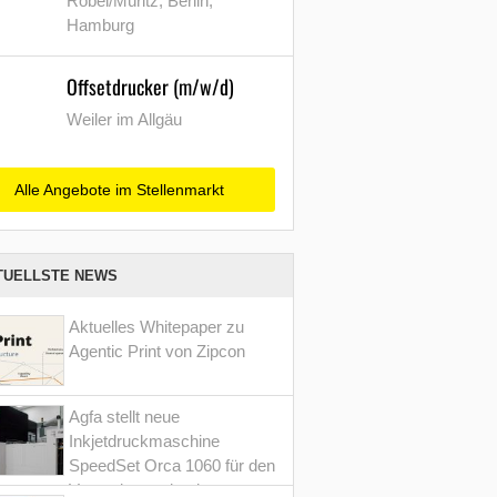
Röbel/Müritz, Berlin,
Hamburg
Offsetdrucker (m/w/d)
Weiler im Allgäu
Alle Angebote im Stellenmarkt
TUELLSTE NEWS
Aktuelles Whitepaper zu
Agentic Print von Zipcon
Agfa stellt neue
Inkjetdruckmaschine
SpeedSet Orca 1060 für den
Verpackungsdruck vor