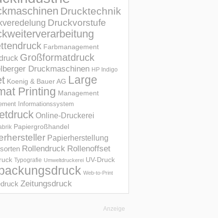
ckmaschinen
Drucktechnik
Druckvorstufe
kveredelung
kweiterverarbeitung
ettendruck
Farbmanagement
Großformatdruck
druck
elberger Druckmaschinen
HP Indigo
et
Large
Koenig & Bauer AG
mat Printing
Management
ment Informations­system
etdruck
Online-Druckerei
Papiergroßhandel
abrik
erhersteller
Papierherstellung
Rollendruck
Rollenoffset
sorten
UV-Druck
druck
Typografie
Umweltdruckerei
packungsdruck
Web-to-Print
Zeitungsdruck
druck
Anzeige