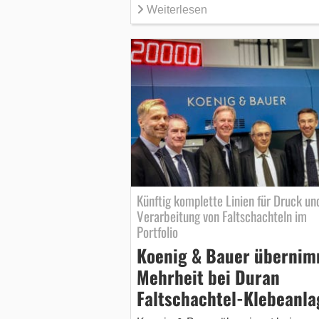
Weiterlesen
Künftig komplette Linien für Druck un
Verarbeitung von Faltschachteln im
Portfolio
Koenig & Bauer überni
Mehrheit bei Duran
Faltschachtel-Klebeanl