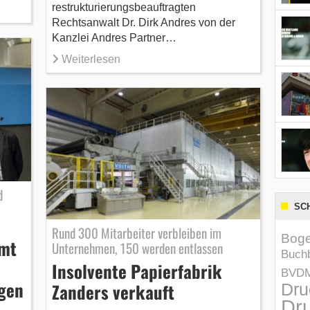
restrukturierungsbeauftragten
Rechtsanwalt Dr. Dirk Andres von der
Kanzlei Andres Partner…
Weiterlesen
d
SC
Rund 300 Mitarbeiter verbleiben im
Boge
mmt
Unternehmen, 150 werden entlassen
Buchb
Insolvente Papierfabrik
BVD
agen
Zanders verkauft
Dru
Dru