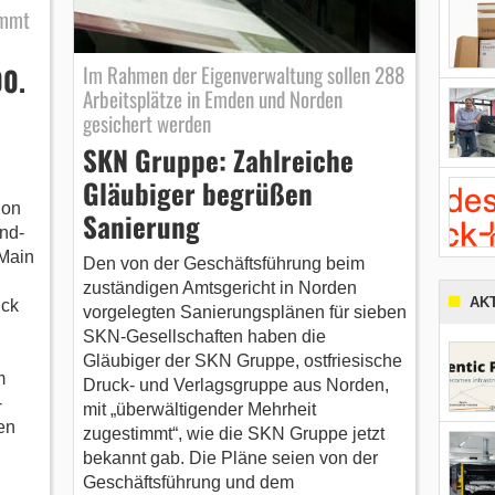
ommt
Im Rahmen der Eigenverwaltung sollen 288
00.
Arbeitsplätze in Emden und Norden
gesichert werden
SKN Gruppe: Zahlreiche
Gläubiger begrüßen
ion
Sanierung
nd-
 Main
Den von der Geschäftsführung beim
zuständigen Amtsgericht in Norden
AK
uck
vorgelegten Sanierungsplänen für sieben
SKN-Gesellschaften haben die
Gläubiger der SKN Gruppe, ostfriesische
em
Druck- und Verlagsgruppe aus Norden,
-
mit „überwältigender Mehrheit
en
zugestimmt“, wie die SKN Gruppe jetzt
bekannt gab. Die Pläne seien von der
Geschäftsführung und dem