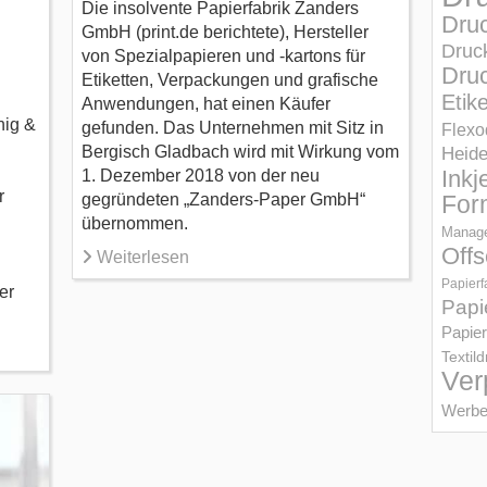
Die insolvente Papierfabrik Zanders
Dru
GmbH (print.de berichtete), Hersteller
Druc
von Spezialpapieren und -kartons für
Druc
Etiketten, Verpackungen und grafische
Etik
Anwendungen, hat einen Käufer
nig &
gefunden. Das Unternehmen mit Sitz in
Flexo
Bergisch Gladbach wird mit Wirkung vom
Heid
Inkj
1. Dezember 2018 von der neu
r
gegründeten „Zanders-Paper GmbH“
For
übernommen.
Manage
Offs
Weiterlesen
Papierf
er
Papi
Papier
Textil
Ver
Werbe