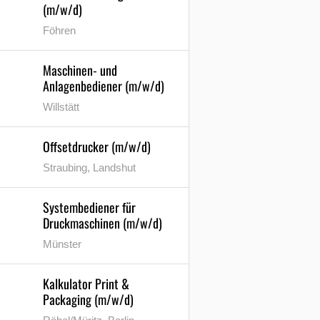
(m/w/d)
Föhren
Maschinen- und
Anlagenbediener (m/w/d)
Willstätt
Offsetdrucker (m/w/d)
Straubing, Landshut
Systembediener für
Druckmaschinen (m/w/d)
Münster
Kalkulator Print &
Packaging (m/w/d)