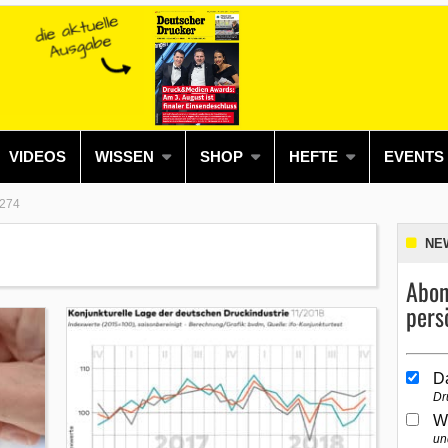
VIDEOS
WISSEN
SHOP
HEFTE
EVENTS
 274
NE
Abon
pers
D
Dr
W
un