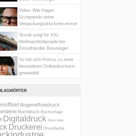
Video: Wie Hagen
Sczepanski seine
Verpackungsdruckerei immer
wieder optimiert hat
Texsib sorgt für XXL-
Weihnachtsfassade bei
Einzelhändler Breuninger
So hat sich Primus zu einer
besonderen Onlinedruckerei
gewandelt
HLAGWÖRTER
noffset
Bogenoffsetdruck
inderei
Buchdruck
Buchverlage
Digitaldruck
M
Direct Mail
Druckerei
ck
Druckfarbe
ckindustrie