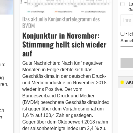
L
Gr
Das aktuelle Konjunkturtelegramm des
BVDM
Konjunktur in November:
Ic
*
Anmel
Stimmung hellt sich wieder
auf
Gute Nachrichten: Nach fünf negativen
ird
Monaten in Folge drehte sich das
Geschäftsklima in der deutschen Druck‑
ig
AK
und Medienindustrie im November 2018
ren,
wieder ins Positive. Der vom
Bundesverband Druck und Medien
(BVDM) berechnete Geschäftsklimaindex
ist gegenüber dem Vorjahresmonat um
ch
1,6 % auf 103,4 Zähler gestiegen.
en
Gegenüber dem Oktoberwert 2018 nahm
der saisonbereinigte Index um 2,4 % zu.