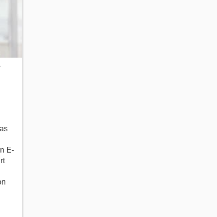
r
das
n E-
rt
on