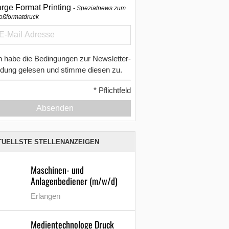
arge Format Printing
Spezialnews zum
oßformatdruck
h habe die Bedingungen zur Newsletter-
dung gelesen und stimme diesen zu.
*
Pflichtfeld
Absenden
TUELLSTE STELLENANZEIGEN
Maschinen- und
Anlagenbediener (m/w/d)
Erlangen
Medientechnologe Druck