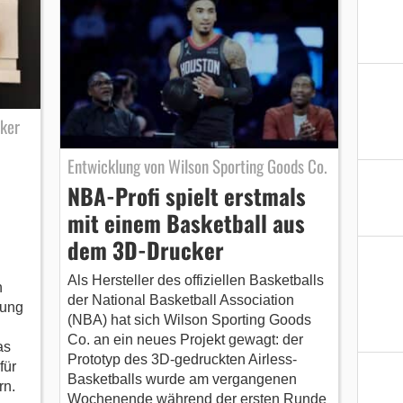
ker
Entwicklung von Wilson Sporting Goods Co.
NBA-Profi spielt erstmals
mit einem Basketball aus
dem 3D-Drucker
Als Hersteller des offiziellen Basketballs
n
der National Basketball Association
rung
(NBA) hat sich Wilson Sporting Goods
Co. an ein neues Projekt gewagt: der
as
Prototyp des 3D-gedruckten Airless-
für
Basketballs wurde am vergangenen
rn.
Wochenende während der ersten Runde