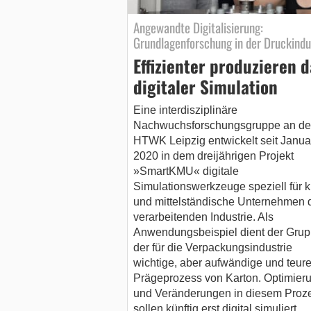
Angewandte Digitalisierung:
Grundlagenforschung in der Druckindu
Effizienter produzieren 
digitaler Simulation
Eine interdisziplinäre
Nachwuchsforschungsgruppe an de
HTWK Leipzig entwickelt seit Janua
2020 in dem dreijährigen Projekt
»SmartKMU« digitale
Simulationswerkzeuge speziell für k
und mittelständische Unternehmen 
verarbeitenden Industrie. Als
Anwendungsbeispiel dient der Gru
der für die Verpackungsindustrie
wichtige, aber aufwändige und teur
Prägeprozess von Karton. Optimier
und Veränderungen in diesem Proz
sollen künftig erst digital simuliert…