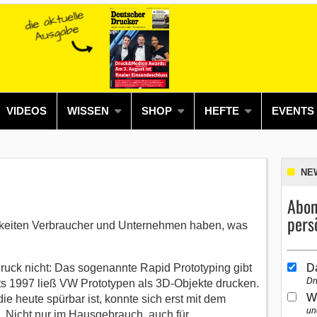
VIDEOS
WISSEN
SHOP
HEFTE
EVENTS
NE
Abon
pers
keiten Verbraucher und Unternehmen haben, was
Druck nicht: Das sogenannte Rapid Prototyping gibt
D
Dr
eits 1997 ließ VW Prototypen als 3D-Objekte drucken.
W
e heute spürbar ist, konnte sich erst mit dem
un
. Nicht nur im Hausgebrauch, auch für