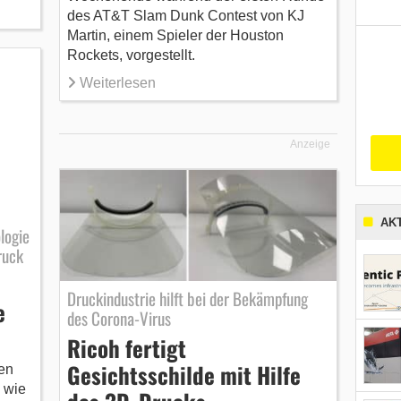
des AT&T Slam Dunk Contest von KJ
Martin, einem Spieler der Houston
Rockets, vorgestellt.
Weiterlesen
Anzeige
AK
logie
ruck
Druckindustrie hilft bei der Bekämpfung
e
des Corona-Virus
Ricoh fertigt
Gesichtsschilde mit Hilfe
en
 wie