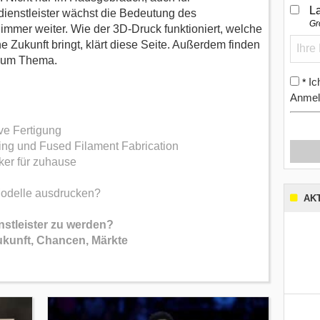
L
ienstleister wächst die Bedeutung des
Gr
immer weiter. Wie der 3D-Druck funktioniert, welche
e Zukunft bringt, klärt diese Seite. Außerdem finden
 zum Thema.
Ic
*
Anmel
ve Fertigung
ng und Fused Filament Fabrication
ker für zuhause
Modelle ausdrucken?
AK
nstleister zu werden?
ukunft, Chancen, Märkte