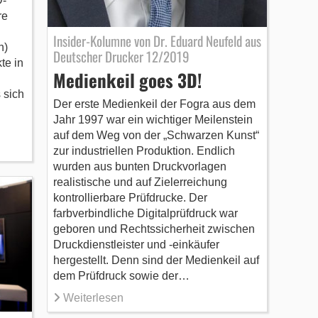
D-
re
Insider-Kolumne von Dr. Eduard Neufeld aus
n)
Deutscher Drucker 12/2019
te in
Medienkeil goes 3D!
 sich
Der erste Medienkeil der Fogra aus dem
Jahr 1997 war ein wichtiger Meilenstein
auf dem Weg von der „Schwarzen Kunst“
zur industriellen Produktion. Endlich
wurden aus bunten Druckvorlagen
realistische und auf Zielerreichung
kontrollierbare Prüfdrucke. Der
farbverbindliche Digitalprüfdruck war
geboren und Rechtssicherheit zwischen
Druckdienstleister und -einkäufer
hergestellt. Denn sind der Medienkeil auf
dem Prüfdruck sowie der…
Weiterlesen