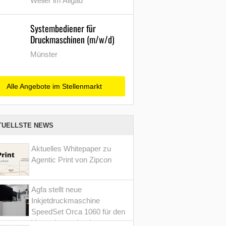
Weiler im Allgäu
Systembediener für
Druckmaschinen (m/w/d)
Münster
Alle Angebote im Stellenmarkt
TUELLSTE NEWS
Aktuelles Whitepaper zu
Agentic Print von Zipcon
Agfa stellt neue
Inkjetdruckmaschine
SpeedSet Orca 1060 für den
Verpackungsdruck vor