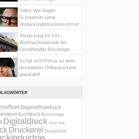
Video: Wie Hagen
Sczepanski seine
Verpackungsdruckerei immer
wieder optimiert hat
Texsib sorgt für XXL-
Weihnachtsfassade bei
Einzelhändler Breuninger
So hat sich Primus zu einer
besonderen Onlinedruckerei
gewandelt
HLAGWÖRTER
noffset
Bogenoffsetdruck
inderei
Buchdruck
Buchverlage
Digitaldruck
M
Direct Mail
Druckerei
ck
Druckfarbe
ckindustrie