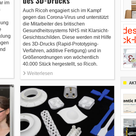
des 3D-Drucks
ar im
m
Auch Ricoh engagiert sich im Kampf
gegen das Corona-Virus und unterstützt
lung
die Mitarbeiter des britischen
e
Gesundheitssystems NHS mit Klarsicht-
klung
Gesichtsschilden. Diese werden mit Hilfe
ngen
des 3D-Drucks (Rapid-Prototyping-
und
Verfahren, additive Fertigung) und in
Größenordnungen von wöchentlich
40.000 Stück hergestellt, so Ricoh.
Weiterlesen
AK