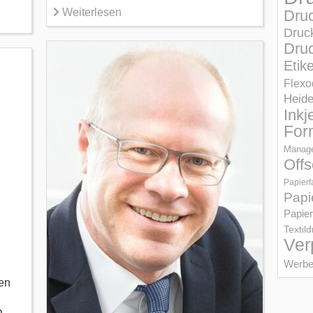
Weiterlesen
Dru
Druc
Druc
Etik
Flexo
Heid
Inkj
For
Manage
Offs
Papierf
Papi
Papier
Textil
Ver
Werbe
en