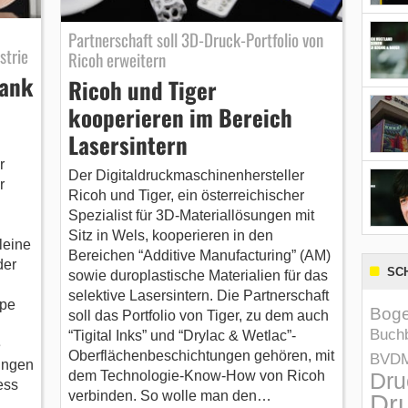
Partnerschaft soll 3D-Druck-Portfolio von
strie
Ricoh erweitern
dank
Ricoh und Tiger
kooperieren im Bereich
Lasersintern
r
Der Digitaldruckmaschinenhersteller
r
Ricoh und Tiger, ein österreichischer
Spezialist für 3D-Materiallösungen mit
Sitz in Wels, kooperieren in den
leine
Bereichen “Additive Manufacturing” (AM)
der
SC
sowie duroplastische Materialien für das
selektive Lasersintern. Die Partnerschaft
ppe
Boge
soll das Portfolio von Tiger, zu dem auch
Buchb
“Tigital Inks” und “Drylac & Wetlac”-
e
Oberflächenbeschichtungen gehören, mit
BVD
ungen
Dru
dem Technologie-Know-How von Ricoh
ess
verbinden. So wolle man den…
Dru