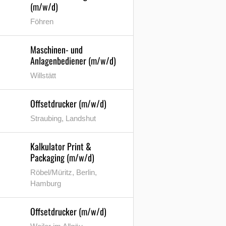
(m/w/d)
Föhren
Maschinen- und
Anlagenbediener (m/w/d)
Willstätt
Offsetdrucker (m/w/d)
Straubing, Landshut
Kalkulator Print &
Packaging (m/w/d)
Röbel/Müritz, Berlin,
Hamburg
Offsetdrucker (m/w/d)