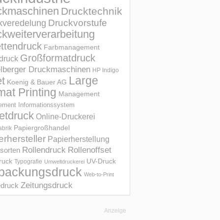
ckmaschinen
Drucktechnik
Druckvorstufe
kveredelung
kweiterverarbeitung
ettendruck
Farbmanagement
Großformatdruck
druck
elberger Druckmaschinen
HP Indigo
et
Large
Koenig & Bauer AG
mat Printing
Management
ment Informations­system
etdruck
Online-Druckerei
Papiergroßhandel
abrik
erhersteller
Papierherstellung
Rollendruck
Rollenoffset
sorten
UV-Druck
druck
Typografie
Umweltdruckerei
packungsdruck
Web-to-Print
Zeitungsdruck
druck
Anzeige