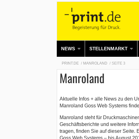
NEWS
STELLENMARKT
PRINT.DE
MANROLAND
SEITE 3
Manroland
Aktuelle Infos + alle News zu den
Manroland Goss Web Systems finden 
Manroland steht für Druckmaschine
Geschäftsberichte und weitere Infor
tragen, finden Sie auf dieser Seit
Goss Web Systems – bis August 2