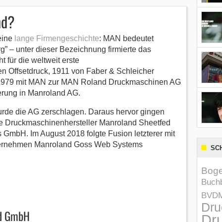
nd?
eine
lange Firmengeschichte
: MAN bedeutet
” – unter dieser Bezeichnung firmierte das
 für die weltweit erste
n Offsetdruck, 1911 von Faber & Schleicher
ch 1979 mit MAN zur MAN Roland Druckmaschinen AG
erung in Manroland AG.
rde die AG zerschlagen. Daraus hervor gingen
e Druckmaschinenhersteller Manroland Sheetfed
bH. Im August 2018 folgte Fusion letzterer mit
nternehmen Manroland Goss Web Systems
SC
Boge
Buchb
BVD
Dru
ed GmbH
Dru