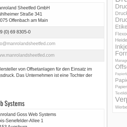
Dru
nroland Sheetfed GmbH
Druc
hlheimer Straße 341
Druc
075 Offenbach am Main
Etik
9 (0) 69 8305-0
Flexo
Heid
fo@manrolandsheetfed.com
Inkj
For
w.manrolandsheetfed.com
Manage
Offs
rsteller von Offsetanlagen für den Einsatz im
Papierf
sdruck. Das Unternehmen ist eine Tochter der
Papi
Papier
Textil
Ver
eb Systems
Werbe
nroland Goss Web Systems
ois-Senefelder-Allee 1
153 Augsburg