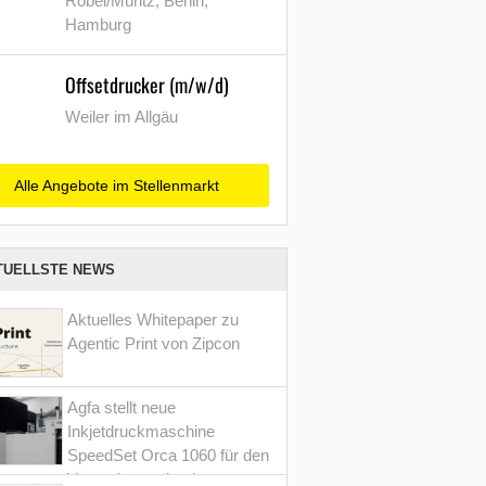
Röbel/Müritz, Berlin,
Hamburg
Offsetdrucker (m/w/d)
Weiler im Allgäu
Alle Angebote im Stellenmarkt
TUELLSTE NEWS
Aktuelles Whitepaper zu
Agentic Print von Zipcon
Agfa stellt neue
Inkjetdruckmaschine
SpeedSet Orca 1060 für den
Verpackungsdruck vor