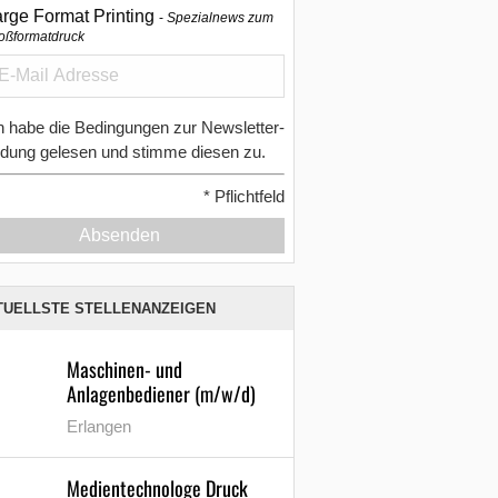
arge Format Printing
Spezialnews zum
oßformatdruck
h habe die Bedingungen zur Newsletter-
dung gelesen und stimme diesen zu.
*
Pflichtfeld
Absenden
TUELLSTE STELLENANZEIGEN
Maschinen- und
Anlagenbediener (m/w/d)
Erlangen
Medientechnologe Druck