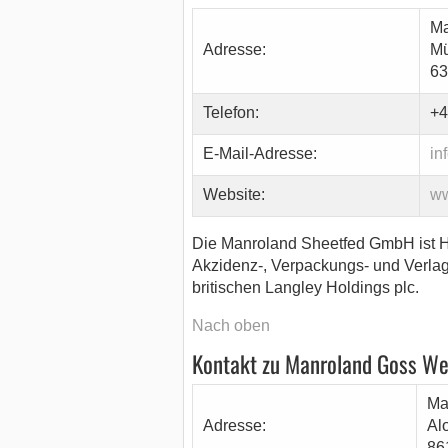
Ma
Adresse:
Mü
63
Telefon:
+4
E-Mail-Adresse:
in
Website:
ww
Die Manroland Sheetfed GmbH ist He
Akzidenz-, Verpackungs- und Verlag
britischen Langley Holdings plc.
Nach oben
Kontakt zu Manroland Goss W
Ma
Adresse:
Al
86