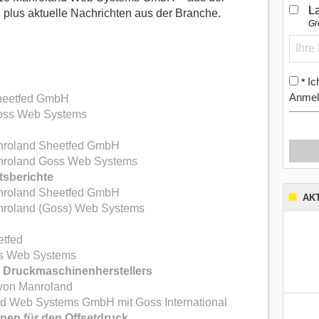
L
plus aktuelle Nachrichten aus der Branche.
Gr
Ic
*
Anmel
Sheetfed GmbH
Goss Web Systems
anroland Sheetfed GmbH
anroland Goss Web Systems
tsberichte
anroland Sheetfed GmbH
AK
anroland (Goss) Web Systems
etfed
ss Web Systems
 Druckmaschinenherstellers
 von Manroland
nd Web Systems GmbH mit Goss International
nen für den Offsetdruck