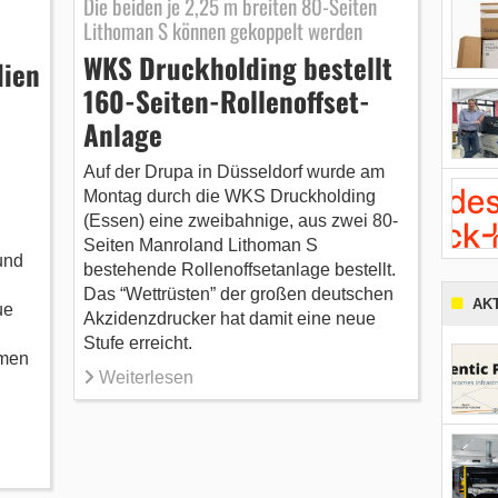
Die beiden je 2,25 m breiten 80-Seiten
Lithoman S können gekoppelt werden
WKS Druckholding bestellt
dien
160-Seiten-Rollenoffset-
Anlage
Auf der Drupa in Düsseldorf wurde am
Montag durch die WKS Druckholding
(Essen) eine zweibahnige, aus zwei 80-
Seiten Manroland Lithoman S
und
bestehende Rollenoffsetanlage bestellt.
Das “Wettrüsten” der großen deutschen
AK
ue
Akzidenzdrucker hat damit eine neue
Stufe erreicht.
hmen
Weiterlesen