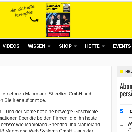
VIDEOS
WISSEN
SHOP
HEFTE
EVENTS
NE
Abon
pers
 Unternehmen Manroland Sheetfed GmbH und
Sie hier auf print.de.
n – und der Name hat eine bewegte Geschichte.
D
Dr
mationen über die beiden Firmen, die ihn heute
W
e. Ebenso: wie Manroland Sheetfed und Manroland
un
018 Manroland Web Systems GmbH – aus der