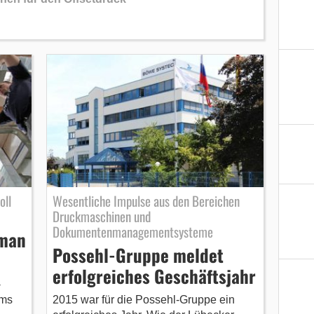
oll
Wesentliche Impulse aus den Bereichen
Druckmaschinen und
Dokumentenmanagementsysteme
oman
Possehl-Gruppe meldet
erfolgreiches Geschäftsjahr
-
ems
2015 war für die Possehl-Gruppe ein