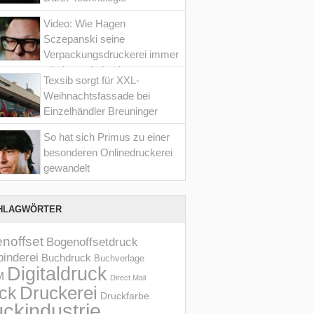
Video: Wie Hagen
Sczepanski seine
Verpackungsdruckerei immer
wieder optimiert hat
Texsib sorgt für XXL-
Weihnachtsfassade bei
Einzelhändler Breuninger
So hat sich Primus zu einer
besonderen Onlinedruckerei
gewandelt
HLAGWÖRTER
noffset
Bogenoffsetdruck
inderei
Buchdruck
Buchverlage
Digitaldruck
M
Direct Mail
Druckerei
ck
Druckfarbe
ckindustrie