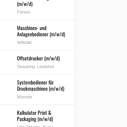
(m/w/d)
Föhren
Maschinen- und
Anlagenbediener (m/w/d)
Willstätt
Offsetdrucker (m/w/d)
Straubing, Landshut
Systembediener für
Druckmaschinen (m/w/d)
Münster
Kalkulator Print &
Packaging (m/w/d)