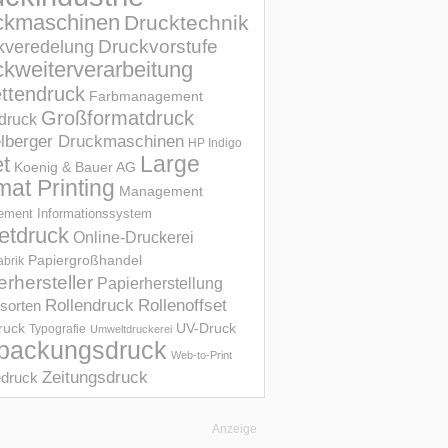
ckmaschinen
Drucktechnik
Druckvorstufe
kveredelung
kweiterverarbeitung
ettendruck
Farbmanagement
Großformatdruck
druck
elberger Druckmaschinen
HP Indigo
et
Large
Koenig & Bauer AG
mat Printing
Management
ment Informations­system
etdruck
Online-Druckerei
Papiergroßhandel
abrik
erhersteller
Papierherstellung
Rollendruck
Rollenoffset
sorten
UV-Druck
druck
Typografie
Umweltdruckerei
packungsdruck
Web-to-Print
Zeitungsdruck
druck
Anzeige