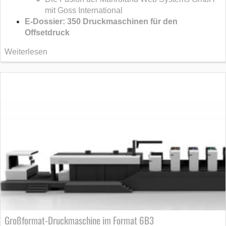
mit Goss International
E-Dossier: 350 Druckmaschinen für den
Offsetdruck
Weiterlesen
Großformat-Druckmaschine im Format 6B3