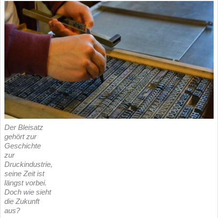
Der Bleisatz
gehört zur
Geschichte
zur
Druckindustrie,
seine Zeit ist
längst vorbei.
Doch wie sieht
die Zukunft
aus?