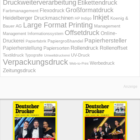
Druckweiterverarbeitung
Etikettendruck
Großformatdruck
Flexodruck
Farbmanagement
Inkjet
Heidelberger Druckmaschinen
Koenig &
HP Indigo
Large Format Printing
Bauer AG
Management
Offsetdruck
Online-
Management Informations­system
Papierhersteller
Druckerei
Papiergroßhandel
Papierfabrik
Rollendruck
Rollenoffset
Papierherstellung
Papiersorten
UV-Druck
Textildruck
Typografie
Umweltdruckerei
Verpackungsdruck
Werbedruck
Web-to-Print
Zeitungsdruck
Anzeige