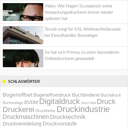
Video: Wie Hagen Sczepanski seine
Verpackungsdruckerei immer wieder
optimiert hat
Texsib sorgt für XXL-Weihnachtsfassade
bei Einzelhändler Breuninger
So hat sich Primus zu einer besonderen
Onlinedruckerei gewandelt
SCHLAGWÖRTER
Bogenoffset
Bogenoffsetdruck
Buchbinderei
Buchdruck
Digitaldruck
Druck
BVDM
Buchverlage
Direct Mail
Druckindustrie
Druckerei
Druckfarbe
Druckmaschinen
Drucktechnik
Druckvorstufe
Druckveredelung