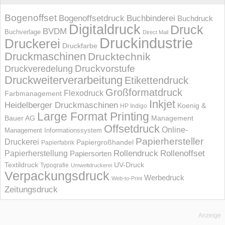
Bogenoffset
Bogenoffsetdruck
Buchbinderei
Buchdruck
Digitaldruck
Druck
BVDM
Buchverlage
Direct Mail
Druckindustrie
Druckerei
Druckfarbe
Druckmaschinen
Drucktechnik
Druckvorstufe
Druckveredelung
Druckweiterverarbeitung
Etikettendruck
Großformatdruck
Flexodruck
Farbmanagement
Inkjet
Heidelberger Druckmaschinen
Koenig &
HP Indigo
Large Format Printing
Bauer AG
Management
Offsetdruck
Online-
Management Informations­system
Papierhersteller
Druckerei
Papiergroßhandel
Papierfabrik
Rollendruck
Rollenoffset
Papierherstellung
Papiersorten
UV-Druck
Textildruck
Typografie
Umweltdruckerei
Verpackungsdruck
Werbedruck
Web-to-Print
Zeitungsdruck
Anzeige