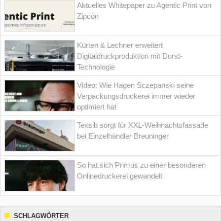
Aktuelles Whitepaper zu Agentic Print von
Zipcon
Kürten & Lechner erweitert
Digitaldruckproduktion mit Durst-
Technologie
Video: Wie Hagen Sczepanski seine
Verpackungsdruckerei immer wieder
optimiert hat
Texsib sorgt für XXL-Weihnachtsfassade
bei Einzelhändler Breuninger
So hat sich Primus zu einer besonderen
Onlinedruckerei gewandelt
SCHLAGWÖRTER