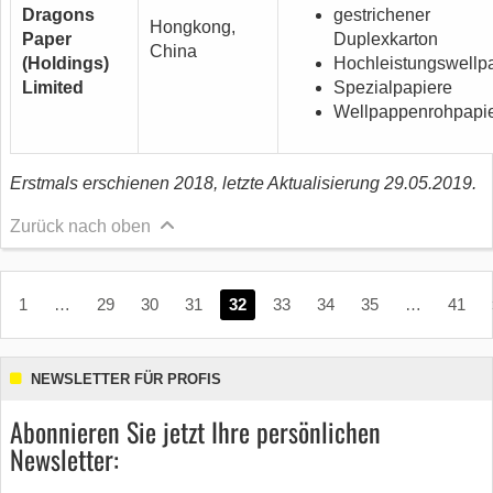
Dragons
gestrichener
Hongkong,
Paper
Duplexkarton
China
(Holdings)
Hochleistungswellp
Limited
Spezialpapiere
Wellpappenrohpapi
Erstmals erschienen 2018, letzte Aktualisierung 29.05.2019.
Zurück nach oben
1
…
29
30
31
32
33
34
35
…
41
NEWSLETTER FÜR PROFIS
Abonnieren Sie jetzt Ihre persönlichen
Newsletter: