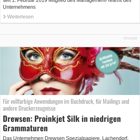
seit 1. Februar 2019 Mitglied des Management-Teams des
Unternehmens
Weiterlesen
Anzeige
Für vollfarbige Anwendungen im Buchdruck, für Mailings und
andere Druckerzeugnisse
Drewsen: Proinkjet Silk in niedrigen
Grammaturen
Das Unternehmen Drewsen Spezialpapiere, Lachendorf,