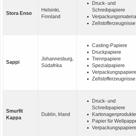
Druck- und
Helsinki,
Schreibpapiere
Stora Enso
Finnland
Verpackungsmateria
Zellstofferzeugnisse
Casting-Papiere
Druckpapiere
Johannesburg,
Trennpapiere
Sappi
Südafrika
Spezialpapiere
Verpackungspapier
Zellstofferzeugnisse
Druck- und
Schreibpapiere
Smurfit
Dublin, Irland
Kartonagenprodukte
Kappa
Papier für Wellpapp
Verpackungspapier