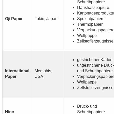
Schreibpapiere
Haushaltspapiere
Kartonagenprodukte
Oji Paper
Tokio, Japan
Spezialpapiere
Thermopapier
Verpackungspapier
Wellpappe
Zellstofferzeugnisse
gestrichener Karton
ungestrichene Druck
International
Memphis,
und Schreibpapiere
Paper
USA
Verpackungspapier
Wellpappe
Zellstofferzeugnisse
Druck- und
Nine
Schreibpapiere